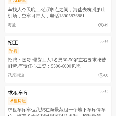
同城拼车
车找人 今天晚上8点到9点之间，海盐去杭州萧山
机场，空车可带人，电话18905836881
海盐
49
05-14
招工
招聘
招聘：送货 理货工人1名男30-50岁左右 要求吃苦
耐劳.有责任心 工资：5500-6000包吃
武原街道
60
05-13
求租车库
求租房屋
求租车库车位 我想在海景苑租一个地下车库停车