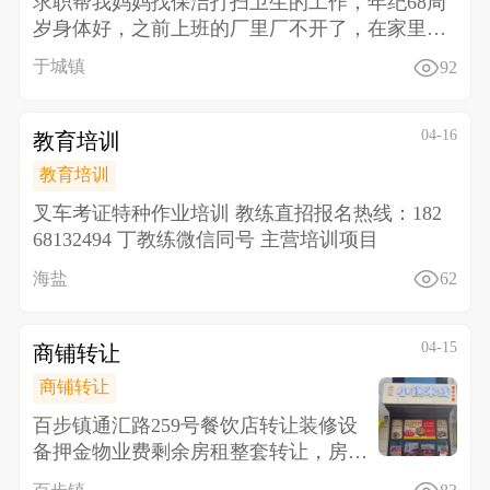
求职帮我妈妈找保洁打扫卫生的工作，年纪68周
岁身体好，之前上班的厂里厂不开了，在家里待
不住，找于城范
于城镇
92
04-16
教育培训
教育培训
叉车考证特种作业培训 教练直招报名热线：182
68132494 丁教练微信同号 主营培训项目
海盐
62
04-15
商铺转让
商铺转让
百步镇通汇路259号餐饮店转让装修设
备押金物业费剩余房租整套转让，房租
还有5个月接手就能盈利，该店铺