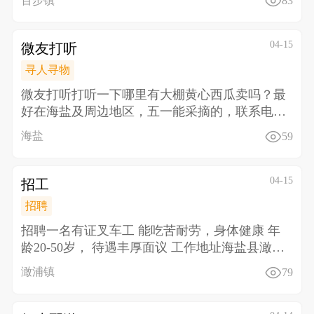
百步镇
83
04-15
微友打听
寻人寻物
微友打听 打听一下哪里有大棚黄心西瓜卖吗？最
好在海盐及周边地区，五一能采摘的，联系电话
135863
海盐
59
04-15
招工
招聘
招聘一名有证叉车工 能吃苦耐劳，身体健康 年
龄20-50岁， 待遇丰厚面议 工作地址海盐县澉浦
镇
澉浦镇
79