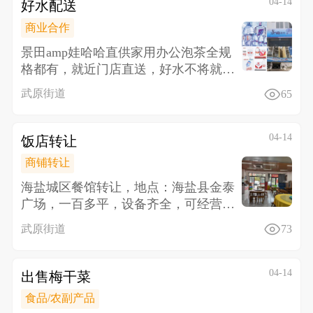
04-14
好水配送
商业合作
景田amp娃哈哈直供 家用办公泡茶全规
格都有，就近门店直送，好水不将就，
健康更长久，品质好水，日常
武原街道
65
04-14
饭店转让
商铺转让
海盐城区餐馆转让，地点：海盐县金泰
广场，一百多平，设备齐全，可经营早
中晚三餐，客户稳定，因要带孩子没
武原街道
73
04-14
出售梅干菜
食品/农副产品