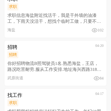
求职
求职信息 海盐附近找活干，我是干外墙的油漆
工，下雨天没活干，想找个临时工做，只要不违
法干什么都行，
海盐
102
04-20
招聘
招聘
你好招聘物流B照驾驶员1名.熟悉海盐，王店，
路况吃苦耐劳.服从工作安排.地址海兴西路318号
龙通物流
武原街道
84
04-17
找工作
求职