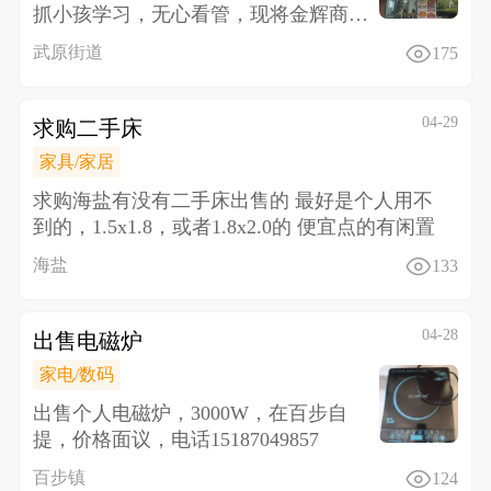
抓小孩学习，无心看管，现将金辉商业
中心门面转让，价格面议，设备
武原街道
175
04-29
求购二手床
家具/家居
求购海盐有没有二手床出售的 最好是个人用不
到的，1.5x1.8，或者1.8x2.0的 便宜点的有闲置
海盐
133
04-28
出售电磁炉
家电/数码
出售个人电磁炉，3000W，在百步自
提，价格面议，电话15187049857
百步镇
124