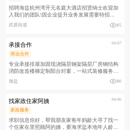
招聘海盐杭州湾开元名庭大酒店招贤纳士欢迎加
入我们的团队! 因企业提升业务发展需要特招聘
以下工种
武原街道
85
04-07
承接合作
商业合作
专业承接排屋加固现浇隔层钢架隔层厂房钢结构
消防改造楼梯定制阳台封窗，一站式装修服务。
匠心施工，品
海盐
80
04-06
找家政住家阿姨
家政服务
求职信息 你好，帮我朋友家爸年妈龄大寻了找一
个住家在里照顾阿的姨，要海求盐本地年人龄60