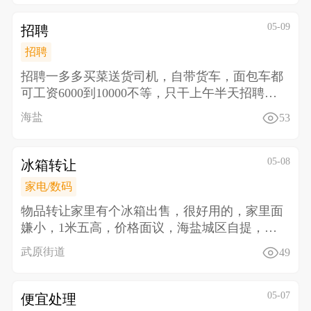
05-09
招聘
招聘
招聘一多多买菜送货司机，自带货车，面包车都
可工资6000到10000不等，只干上午半天 招聘二
多多
海盐
53
05-08
冰箱转让
家电/数码
物品转让 家里有个冰箱出售，很好用的，家里面
嫌小，1米五高，价格面议，海盐城区自提，电
话13645
武原街道
49
05-07
便宜处理