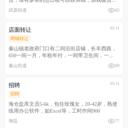
位，谁有多余的想出租可以联系我，加我微信详
聊13013
武原街道
65
05-11
店面转让
商铺转让
秦山镇老政府门口有二间沿街店铺，长丰西路，
650一间一月，年租年付，一间带卫生间，一间
带厨房，对面文
秦山街道
69
05-11
招聘
招聘
海仓盐库文员5-6k，包住 玫瑰女，20-42岁，熟使
练用办公软件，如Excel等，工时作间900
海盐
77