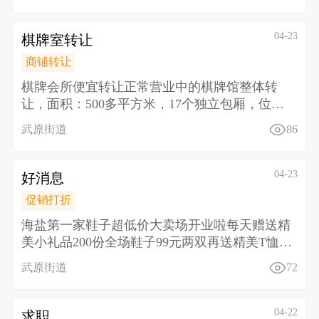
04-23
棋牌室转让
商铺转让
棋牌会所便宜转让正常营业中的棋牌馆整体转
让， 面积：500多平方米，17个独立包厢，位置
好，停车方
武原街道
86
04-23
好消息
促销打折
海盐第一家鞋子超低价大卖场开业啦 每天赠送精
美小礼品200份全场鞋子99元两双再送精美T恤一
件或洗
武原街道
72
04-22
求职