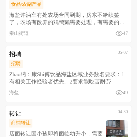
食品/农副产品
海盐许油车有处农场合同到期，房东不给续签
了，农场有散养的鸡鸭鹅需要处理，有需要的联
系18157338
秦山街道
47
05-07
招聘
招聘
Zhao䀻：康Shi傅饮品海盐区域业务数名 要求： 1
有相关工作经验者优先。 2要求能吃苦耐劳
海盐
49
04-30
转让
商铺转让
店面转让 因小孩即将面临幼升小，需要