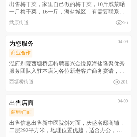
出售 梅干菜，家里自己做的梅干菜，10斤咸菜嗮
一斤梅干菜，16一斤，海盐城区，有需要联系13
484
武原街道
56
04-09
为您服务
商业合作
泓府别院西塘桥店特聘嘉兴金悦原海盐隆聚优秀
服务团队入驻本店 为各位新老客户商务宴请，生
日聚会同事聚
西塘桥街道
201
04-09
出售店面
商铺/门面
出售信息 出售新中医院斜对面，庆盛名邸商铺，
二层292平方米，地理位置优越，适合办公，教