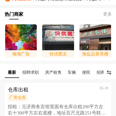
信息帮上线拉！！！
热门商家
更多
瀚海广告
快优图文
海盐品香茶楼
最新
招聘求职
房产租售
车辆
便民
招商/合作
05-18
仓库出租
厂房仓库
招租：元济商务宾馆里面有仓库出租200平方左
右十300平方左右底楼，地址百尺北路251号 联系