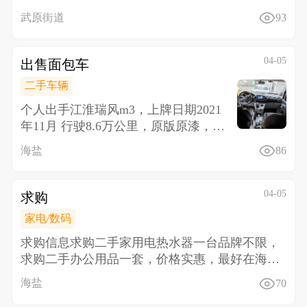
岁左右，身
武原街道
93
04-05
出售面包车
二手车辆
个人出手江淮瑞风m3，上牌日期2021
年11月 行驶8.6万公里，原版原漆，螺
丝都没换个一颗车况无敌
海盐
86
04-05
求购
家电/数码
求购信息 求购二手家用电热水器一台品牌不限，
求购二手办公用品一套，价格实惠，最好在海盐
城区，联系电
海盐
70