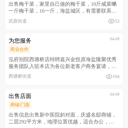
出售 梅干菜，家里自己做的梅干菜，10斤咸菜嗮
一斤梅干菜，16一斤，海盐城区，有需要联系13
484
武原街道
53
04-09
为您服务
商业合作
泓府别院西塘桥店特聘嘉兴金悦原海盐隆聚优秀
服务团队入驻本店 为各位新老客户商务宴请，生
日聚会同事聚
西塘桥街道
194
04-09
出售店面
商铺/门面
出售信息 出售新中医院斜对面，庆盛名邸商铺，
二层292平方米，地理位置优越，适合办公，教