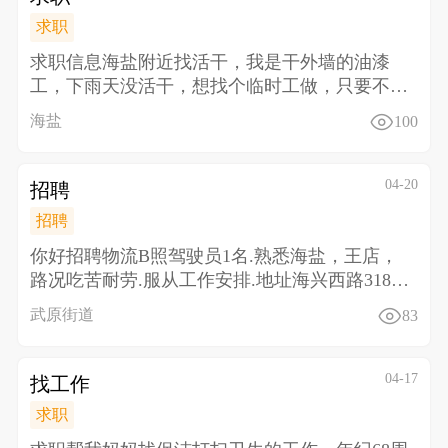
求职
求职信息 海盐附近找活干，我是干外墙的油漆
工，下雨天没活干，想找个临时工做，只要不违
法干什么都行，
海盐
100
04-20
招聘
招聘
你好招聘物流B照驾驶员1名.熟悉海盐，王店，
路况吃苦耐劳.服从工作安排.地址海兴西路318号
龙通物流
武原街道
83
04-17
找工作
求职