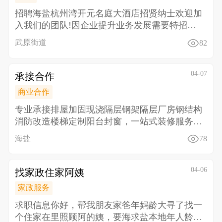
招聘海盐杭州湾开元名庭大酒店招贤纳士欢迎加
入我们的团队! 因企业提升业务发展需要特招聘
以下工种
武原街道
82
04-07
承接合作
商业合作
专业承接排屋加固现浇隔层钢架隔层厂房钢结构
消防改造楼梯定制阳台封窗，一站式装修服务。
匠心施工，品
海盐
78
04-06
找家政住家阿姨
家政服务
求职信息 你好，帮我朋友家爸年妈龄大寻了找一
个住家在里照顾阿的姨，要海求盐本地年人龄60