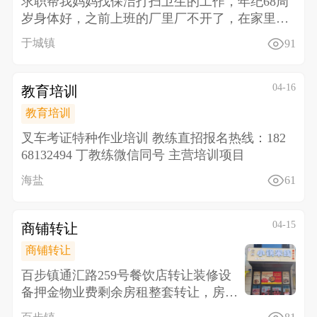
求职帮我妈妈找保洁打扫卫生的工作，年纪68周
岁身体好，之前上班的厂里厂不开了，在家里待
不住，找于城范
于城镇
91
04-16
教育培训
教育培训
叉车考证特种作业培训 教练直招报名热线：182
68132494 丁教练微信同号 主营培训项目
海盐
61
04-15
商铺转让
商铺转让
百步镇通汇路259号餐饮店转让装修设
备押金物业费剩余房租整套转让，房租
还有5个月接手就能盈利，该店铺