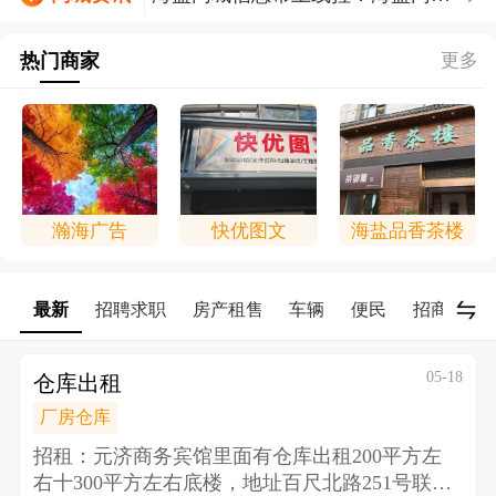
信息帮上线拉！！！
今日海盐天气：晴
热门商家
更多
瀚海广告
快优图文
海盐品香茶楼
最新
招聘求职
房产租售
车辆
便民
招商/合作
05-18
仓库出租
厂房仓库
招租：元济商务宾馆里面有仓库出租200平方左
右十300平方左右底楼，地址百尺北路251号 联系