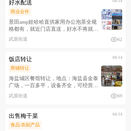
04-14
好水配送
商业合作
景田amp娃哈哈直供 家用办公泡茶全规
格都有，就近门店直送，好水不将就，
健康更长久，品质好水，日常
武原街道
62
04-14
饭店转让
商铺转让
海盐城区餐馆转让，地点：海盐县金泰
广场，一百多平，设备齐全，可经营早
中晚三餐，客户稳定，因要带孩子没
武原街道
69
04-14
出售梅干菜
食品/农副产品