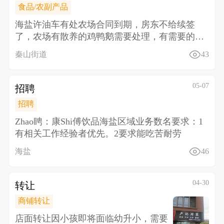
食品/农副产品
海盐许油车有处农场合同到期，房东不给续签
了，农场有散养的鸡鸭鹅需要处理，有需要的联
系18157338
秦山街道
43
05-07
招聘
招聘
Zhao䀻：康Shi傅饮品海盐区域业务数名 要求： 1
有相关工作经验者优先。 2要求能吃苦耐劳
海盐
46
04-30
转让
商铺转让
店面转让 因小孩即将面临幼升小，需要