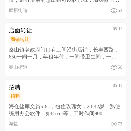
位，谁有多余的想出租可以联系我，加我微信详
聊13013
武原街道
63
05-11
店面转让
商铺转让
秦山镇老政府门口有二间沿街店铺，长丰西路，
650一间一月，年租年付，一间带卫生间，一间
带厨房，对面文
秦山街道
66
05-11
招聘
招聘
海仓盐库文员5-6k，包住 玫瑰女，20-42岁，熟使
练用办公软件，如Excel等，工时作间900
海盐
73