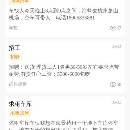
同城拼车
车找人 今天晚上8点到9点之间，海盐去杭州萧山
机场，空车可带人，电话18905836881
海盐
47
05-14
招工
招聘
招聘：送货 理货工人1名男30-50岁左右 要求吃苦
耐劳.有责任心 工资：5500-6000包吃
武原街道
58
05-13
求租车库
求租房屋
求租车库车位 我想在海景苑租一个地下车库停车