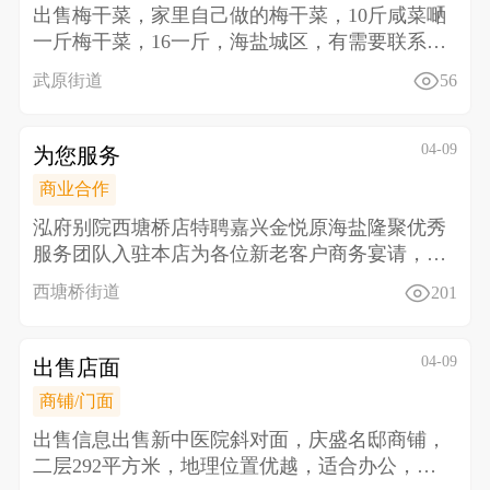
出售 梅干菜，家里自己做的梅干菜，10斤咸菜嗮
一斤梅干菜，16一斤，海盐城区，有需要联系13
484
武原街道
56
04-09
为您服务
商业合作
泓府别院西塘桥店特聘嘉兴金悦原海盐隆聚优秀
服务团队入驻本店 为各位新老客户商务宴请，生
日聚会同事聚
西塘桥街道
201
04-09
出售店面
商铺/门面
出售信息 出售新中医院斜对面，庆盛名邸商铺，
二层292平方米，地理位置优越，适合办公，教