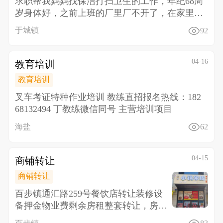
求职帮我妈妈找保洁打扫卫生的工作，年纪68周
岁身体好，之前上班的厂里厂不开了，在家里待
不住，找于城范
于城镇
92
04-16
教育培训
教育培训
叉车考证特种作业培训 教练直招报名热线：182
68132494 丁教练微信同号 主营培训项目
海盐
62
04-15
商铺转让
商铺转让
百步镇通汇路259号餐饮店转让装修设
备押金物业费剩余房租整套转让，房租
还有5个月接手就能盈利，该店铺