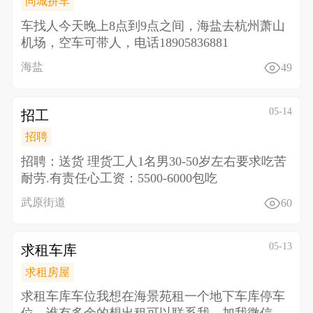
同城拼车
车找人 今天晚上8点到9点之间，海盐去杭州萧山
机场，空车可带人，电话18905836881
海盐
49
05-14
招工
招聘
招聘：送货 理货工人1名男30-50岁左右 要求吃苦
耐劳.有责任心 工资：5500-6000包吃
武原街道
60
05-13
求租车库
求租房屋
求租车库车位 我想在海景苑租一个地下车库停车