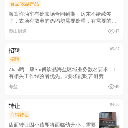
食品/农副产品
海盐许油车有处农场合同到期，房东不给续签
了，农场有散养的鸡鸭鹅需要处理，有需要的联
系18157338
秦山街道
47
05-07
招聘
招聘
Zhao䀻：康Shi傅饮品海盐区域业务数名 要求： 1
有相关工作经验者优先。 2要求能吃苦耐劳
海盐
49
04-30
转让
商铺转让
店面转让 因小孩即将面临幼升小，需要