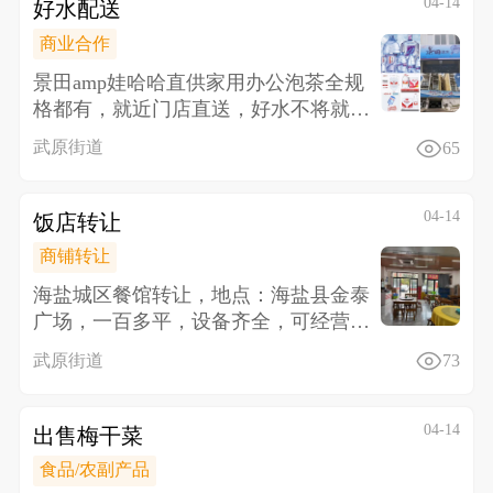
04-14
好水配送
商业合作
景田amp娃哈哈直供 家用办公泡茶全规
格都有，就近门店直送，好水不将就，
健康更长久，品质好水，日常
武原街道
65
04-14
饭店转让
商铺转让
海盐城区餐馆转让，地点：海盐县金泰
广场，一百多平，设备齐全，可经营早
中晚三餐，客户稳定，因要带孩子没
武原街道
73
04-14
出售梅干菜
食品/农副产品