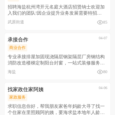
招聘海盐杭州湾开元名庭大酒店招贤纳士欢迎加
入我们的团队! 因企业提升业务发展需要特招聘
以下工种
武原街道
85
04-07
承接合作
商业合作
专业承接排屋加固现浇隔层钢架隔层厂房钢结构
消防改造楼梯定制阳台封窗，一站式装修服务。
匠心施工，品
海盐
80
04-06
找家政住家阿姨
家政服务
求职信息 你好，帮我朋友家爸年妈龄大寻了找一
个住家在里照顾阿的姨，要海求盐本地年人龄60