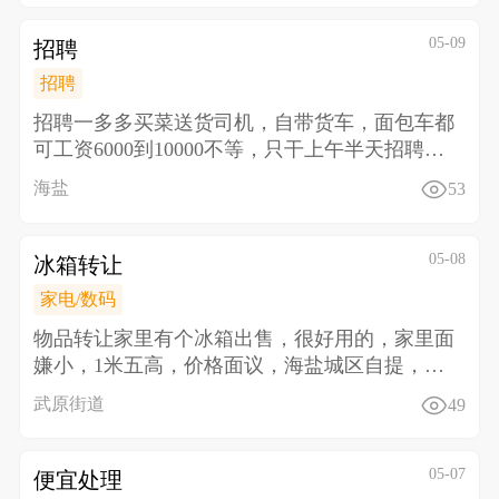
05-09
招聘
招聘
招聘一多多买菜送货司机，自带货车，面包车都
可工资6000到10000不等，只干上午半天 招聘二
多多
海盐
53
05-08
冰箱转让
家电/数码
物品转让 家里有个冰箱出售，很好用的，家里面
嫌小，1米五高，价格面议，海盐城区自提，电
话13645
武原街道
49
05-07
便宜处理