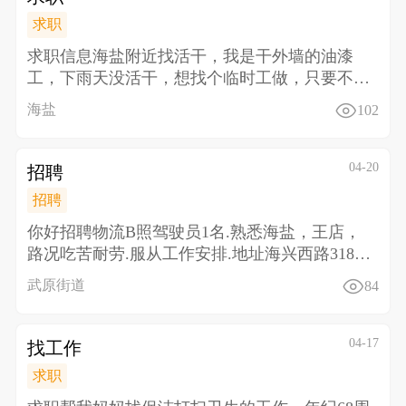
求职
求职信息 海盐附近找活干，我是干外墙的油漆
工，下雨天没活干，想找个临时工做，只要不违
法干什么都行，
海盐
102
04-20
招聘
招聘
你好招聘物流B照驾驶员1名.熟悉海盐，王店，
路况吃苦耐劳.服从工作安排.地址海兴西路318号
龙通物流
武原街道
84
04-17
找工作
求职