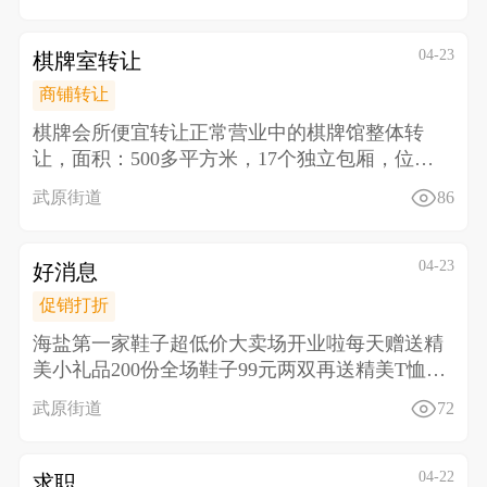
04-23
棋牌室转让
商铺转让
棋牌会所便宜转让正常营业中的棋牌馆整体转
让， 面积：500多平方米，17个独立包厢，位置
好，停车方
武原街道
86
04-23
好消息
促销打折
海盐第一家鞋子超低价大卖场开业啦 每天赠送精
美小礼品200份全场鞋子99元两双再送精美T恤一
件或洗
武原街道
72
04-22
求职