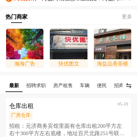
信息帮上线拉！！！
热门商家
更多
瀚海广告
快优图文
海盐品香茶楼
最新
招聘求职
房产租售
车辆
便民
招商/合作
05-18
仓库出租
厂房仓库
招租：元济商务宾馆里面有仓库出租200平方左
右十300平方左右底楼，地址百尺北路251号 联系