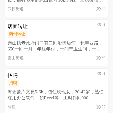
位，谁有多余的想出租可以联系我，加我微信详
聊13013
武原街道
65
05-11
店面转让
商铺转让
秦山镇老政府门口有二间沿街店铺，长丰西路，
650一间一月，年租年付，一间带卫生间，一间
带厨房，对面文
秦山街道
69
05-11
招聘
招聘
海仓盐库文员5-6k，包住 玫瑰女，20-42岁，熟使
练用办公软件，如Excel等，工时作间900
海盐
77