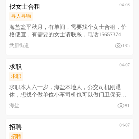
04-08
找女士合租
寻人寻物
海盐盐平秋月，有单间，需要找个女士合租，价
格便宜，有需要的女士请联系，电话1565737484
8
武原街道
195
04-07
求职
求职
求职本人六十岁，海盐本地人，公交司机刚退
休，想找个做单位小车司机也可以 做门卫保安也
行， 做一休
海盐
81
04-07
招聘
招聘