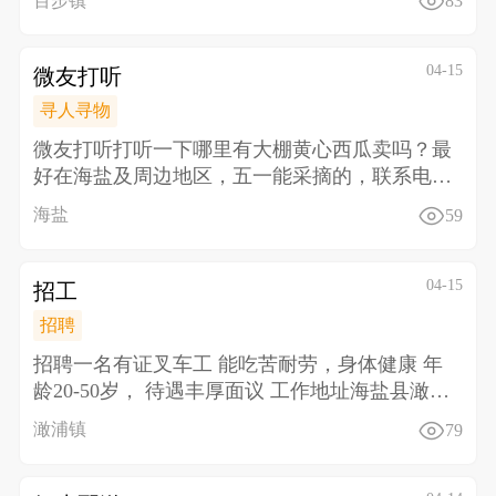
百步镇
83
04-15
微友打听
寻人寻物
微友打听 打听一下哪里有大棚黄心西瓜卖吗？最
好在海盐及周边地区，五一能采摘的，联系电话
135863
海盐
59
04-15
招工
招聘
招聘一名有证叉车工 能吃苦耐劳，身体健康 年
龄20-50岁， 待遇丰厚面议 工作地址海盐县澉浦
镇
澉浦镇
79