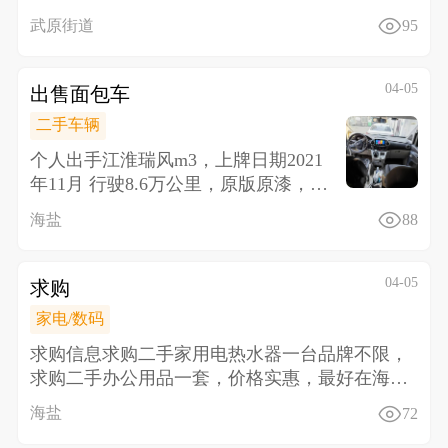
岁左右，身
武原街道
95
04-05
出售面包车
二手车辆
个人出手江淮瑞风m3，上牌日期2021
年11月 行驶8.6万公里，原版原漆，螺
丝都没换个一颗车况无敌
海盐
88
04-05
求购
家电/数码
求购信息 求购二手家用电热水器一台品牌不限，
求购二手办公用品一套，价格实惠，最好在海盐
城区，联系电
海盐
72