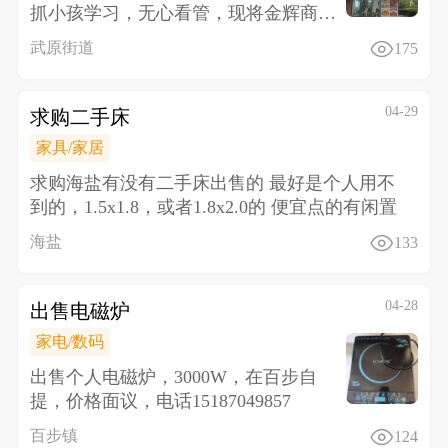
抓小孩学习，无心看管，现将金辉商业
中心门面转让，价格面议，设备
武原街道
175
04-29
求购二手床
家具/家居
求购海盐有没有二手床出售的 最好是个人用不
到的，1.5x1.8，或者1.8x2.0的 便宜点的有闲置
海盐
133
04-28
出售电磁炉
家电/数码
出售个人电磁炉，3000W，在百步自
提，价格面议，电话15187049857
百步镇
124