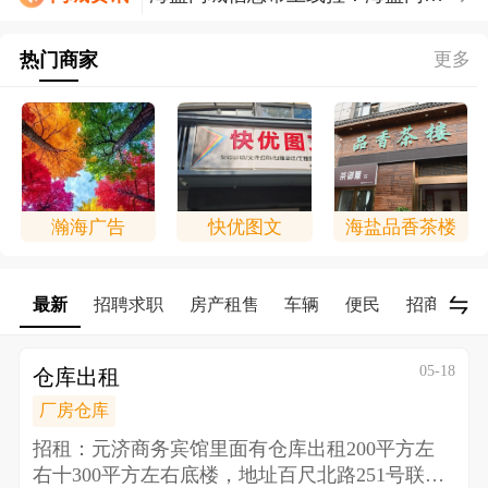
信息帮上线拉！！！
热门商家
更多
瀚海广告
快优图文
海盐品香茶楼
最新
招聘求职
房产租售
车辆
便民
招商/合作
05-18
仓库出租
厂房仓库
招租：元济商务宾馆里面有仓库出租200平方左
右十300平方左右底楼，地址百尺北路251号 联系