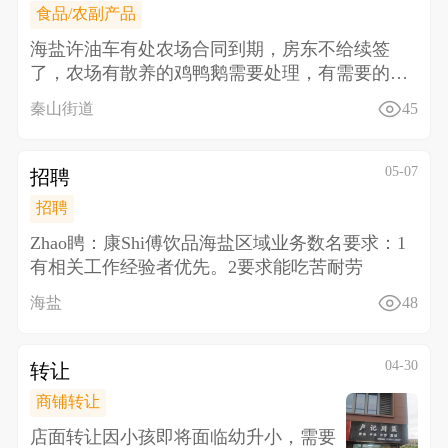
食品/农副产品
海盐许油车有处农场合同到期，房东不给续签
了，农场有散养的鸡鸭鹅需要处理，有需要的联
系18157338
秦山街道
45
05-07
招聘
招聘
Zhao䀻：康Shi傅饮品海盐区域业务数名 要求： 1
有相关工作经验者优先。 2要求能吃苦耐劳
海盐
48
04-30
转让
商铺转让
店面转让 因小孩即将面临幼升小，需要