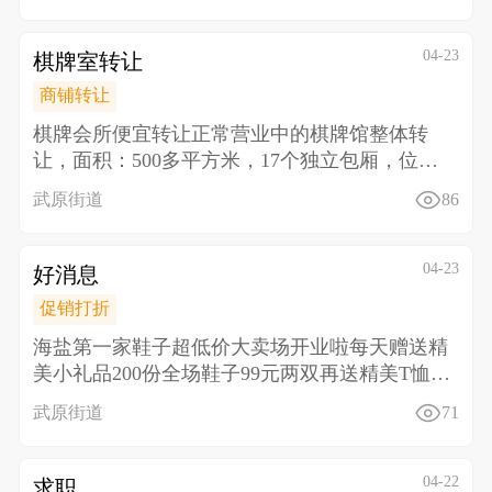
04-23
棋牌室转让
商铺转让
棋牌会所便宜转让正常营业中的棋牌馆整体转
让， 面积：500多平方米，17个独立包厢，位置
好，停车方
武原街道
86
04-23
好消息
促销打折
海盐第一家鞋子超低价大卖场开业啦 每天赠送精
美小礼品200份全场鞋子99元两双再送精美T恤一
件或洗
武原街道
71
04-22
求职