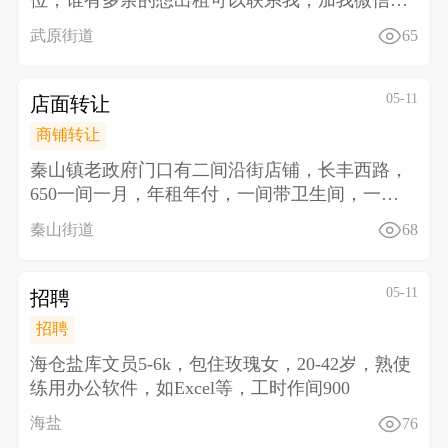
位，谁有多余的想出租可以联系我，加我微信详
聊13013
武原街道
65
05-11
店面转让
商铺转让
秦山镇老政府门口有二间沿街店铺，长丰西路，
650一间一月，年租年付，一间带卫生间，一间
带厨房，对面文
秦山街道
68
05-11
招聘
招聘
海仓盐库文员5-6k，包住 玫瑰女，20-42岁，熟使
练用办公软件，如Excel等，工时作间900
海盐
76