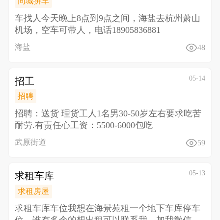
同城拼车
车找人 今天晚上8点到9点之间，海盐去杭州萧山
机场，空车可带人，电话18905836881
海盐
48
05-14
招工
招聘
招聘：送货 理货工人1名男30-50岁左右 要求吃苦
耐劳.有责任心 工资：5500-6000包吃
武原街道
59
05-13
求租车库
求租房屋
求租车库车位 我想在海景苑租一个地下车库停车