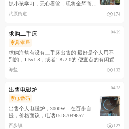
抓小孩学习，无心看管，现将金辉商业
中心门面转让，价格面议，设备
武原街道
174
04-29
求购二手床
家具/家居
求购海盐有没有二手床出售的 最好是个人用不
到的，1.5x1.8，或者1.8x2.0的 便宜点的有闲置
海盐
132
04-28
出售电磁炉
家电/数码
出售个人电磁炉，3000W，在百步自
提，价格面议，电话15187049857
百步镇
123