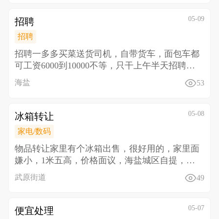
05-09
招聘
招聘
招聘一多多买菜送货司机，自带货车，面包车都
可工资6000到10000不等，只干上午半天 招聘二
多多
海盐
53
05-08
冰箱转让
家电/数码
物品转让 家里有个冰箱出售，很好用的，家里面
嫌小，1米五高，价格面议，海盐城区自提，电
话13645
武原街道
49
05-07
便宜处理