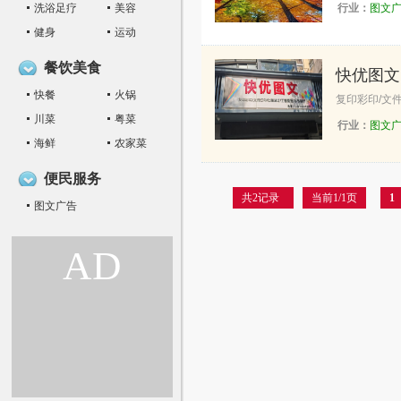
洗浴足疗
美容
行业：
图文
健身
运动
餐饮美食
快优图文
快餐
火锅
复印彩印/文件
川菜
粤菜
行业：
图文
海鲜
农家菜
便民服务
共2记录
当前1/1页
1
图文广告
AD