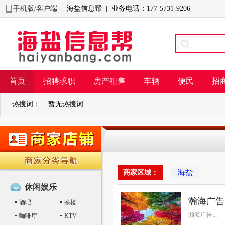
手机版/客户端
| 海盐信息帮 | 业务电话：177-5731-9206
首页
招聘求职
房产租售
车辆
便民
招
热搜词：
暂无热搜词
海盐
商家区域：
休闲娱乐
瀚海广告
酒吧
茶楼
瀚海广告...
咖啡厅
KTV