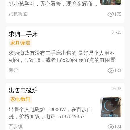
抓小孩学习，无心看管，现将金辉商业
中心门面转让，价格面议，设备
武原街道
175
04-29
求购二手床
家具/家居
求购海盐有没有二手床出售的 最好是个人用不
到的，1.5x1.8，或者1.8x2.0的 便宜点的有闲置
海盐
133
04-28
出售电磁炉
家电/数码
出售个人电磁炉，3000W，在百步自
提，价格面议，电话15187049857
百步镇
124