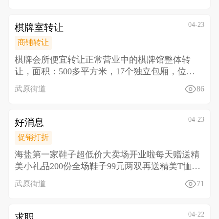
04-23
棋牌室转让
商铺转让
棋牌会所便宜转让正常营业中的棋牌馆整体转
让， 面积：500多平方米，17个独立包厢，位置
好，停车方
武原街道
86
04-23
好消息
促销打折
海盐第一家鞋子超低价大卖场开业啦 每天赠送精
美小礼品200份全场鞋子99元两双再送精美T恤一
件或洗
武原街道
71
04-22
求职