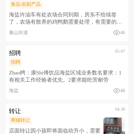
食品/农副产品
海盐许油车有处农场合同到期，房东不给续签
了，农场有散养的鸡鸭鹅需要处理，有需要的联
系18157338
秦山街道
46
05-07
招聘
招聘
Zhao䀻：康Shi傅饮品海盐区域业务数名 要求： 1
有相关工作经验者优先。 2要求能吃苦耐劳
海盐
48
04-30
转让
商铺转让
店面转让 因小孩即将面临幼升小，需要