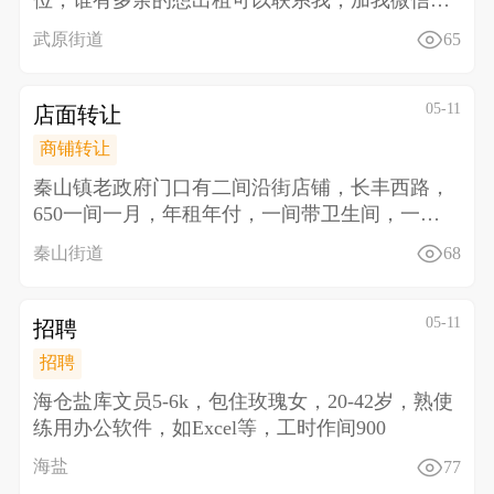
位，谁有多余的想出租可以联系我，加我微信详
聊13013
武原街道
65
05-11
店面转让
商铺转让
秦山镇老政府门口有二间沿街店铺，长丰西路，
650一间一月，年租年付，一间带卫生间，一间
带厨房，对面文
秦山街道
68
05-11
招聘
招聘
海仓盐库文员5-6k，包住 玫瑰女，20-42岁，熟使
练用办公软件，如Excel等，工时作间900
海盐
77