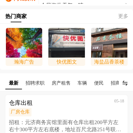
海盐同城信息帮上线拉！海盐同城
热门商家
信息帮上线拉！！！
更多
瀚海广告
快优图文
海盐品香茶楼
最新
招聘求职
房产租售
车辆
便民
招商/合作
05-18
仓库出租
厂房仓库
招租：元济商务宾馆里面有仓库出租200平方左
右十300平方左右底楼，地址百尺北路251号 联系