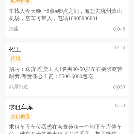
同城拼车
车找人 今天晚上8点到9点之间，海盐去杭州萧山
机场，空车可带人，电话18905836881
海盐
48
05-14
招工
招聘
招聘：送货 理货工人1名男30-50岁左右 要求吃苦
耐劳.有责任心 工资：5500-6000包吃
武原街道
59
05-13
求租车库
求租房屋
求租车库车位 我想在海景苑租一个地下车库停车