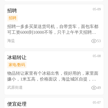
05-09
招聘
招聘
招聘一多多买菜送货司机，自带货车，面包车都
可工资6000到10000不等，只干上午半天 招聘二
多多
海盐
53
05-08
冰箱转让
家电/数码
物品转让 家里有个冰箱出售，很好用的，家里面
嫌小，1米五高，价格面议，海盐城区自提，电
话13645
武原街道
49
05-07
便宜处理