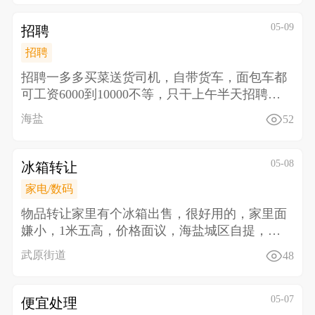
05-09
招聘
招聘
招聘一多多买菜送货司机，自带货车，面包车都
可工资6000到10000不等，只干上午半天 招聘二
多多
海盐
52
05-08
冰箱转让
家电/数码
物品转让 家里有个冰箱出售，很好用的，家里面
嫌小，1米五高，价格面议，海盐城区自提，电
话13645
武原街道
48
05-07
便宜处理