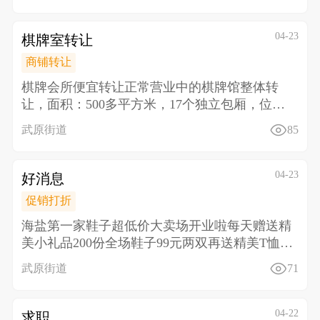
04-23
棋牌室转让
商铺转让
棋牌会所便宜转让正常营业中的棋牌馆整体转
让， 面积：500多平方米，17个独立包厢，位置
好，停车方
武原街道
85
04-23
好消息
促销打折
海盐第一家鞋子超低价大卖场开业啦 每天赠送精
美小礼品200份全场鞋子99元两双再送精美T恤一
件或洗
武原街道
71
04-22
求职