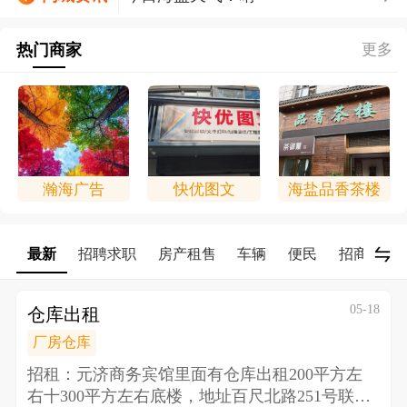
海盐同城信息帮上线拉！海盐同城
热门商家
信息帮上线拉！！！
更多
瀚海广告
快优图文
海盐品香茶楼
最新
招聘求职
房产租售
车辆
便民
招商/合作
05-18
仓库出租
厂房仓库
招租：元济商务宾馆里面有仓库出租200平方左
右十300平方左右底楼，地址百尺北路251号 联系