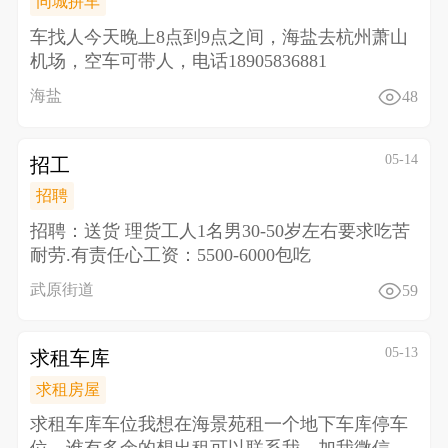
同城拼车
车找人 今天晚上8点到9点之间，海盐去杭州萧山
机场，空车可带人，电话18905836881
海盐
48
05-14
招工
招聘
招聘：送货 理货工人1名男30-50岁左右 要求吃苦
耐劳.有责任心 工资：5500-6000包吃
武原街道
59
05-13
求租车库
求租房屋
求租车库车位 我想在海景苑租一个地下车库停车