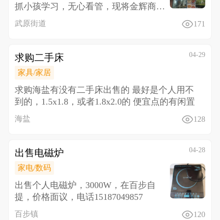
抓小孩学习，无心看管，现将金辉商业
中心门面转让，价格面议，设备
武原街道
171
04-29
求购二手床
家具/家居
求购海盐有没有二手床出售的 最好是个人用不
到的，1.5x1.8，或者1.8x2.0的 便宜点的有闲置
海盐
128
04-28
出售电磁炉
家电/数码
出售个人电磁炉，3000W，在百步自
提，价格面议，电话15187049857
百步镇
120