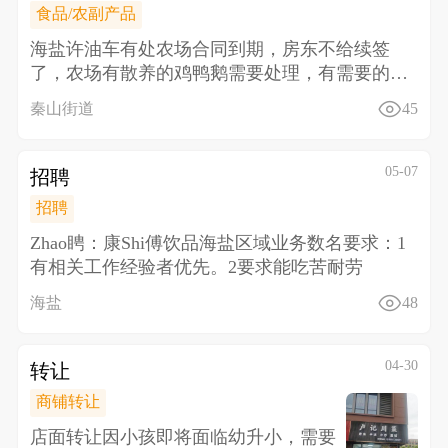
食品/农副产品
海盐许油车有处农场合同到期，房东不给续签
了，农场有散养的鸡鸭鹅需要处理，有需要的联
系18157338
秦山街道
45
05-07
招聘
招聘
Zhao䀻：康Shi傅饮品海盐区域业务数名 要求： 1
有相关工作经验者优先。 2要求能吃苦耐劳
海盐
48
04-30
转让
商铺转让
店面转让 因小孩即将面临幼升小，需要