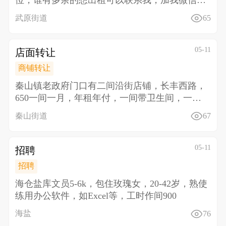
位，谁有多余的想出租可以联系我，加我微信详
聊13013
武原街道
65
05-11
店面转让
商铺转让
秦山镇老政府门口有二间沿街店铺，长丰西路，
650一间一月，年租年付，一间带卫生间，一间
带厨房，对面文
秦山街道
67
05-11
招聘
招聘
海仓盐库文员5-6k，包住 玫瑰女，20-42岁，熟使
练用办公软件，如Excel等，工时作间900
海盐
76