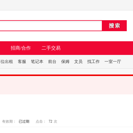
招商/合作
二手交易
车位出租
客服
笔记本
前台
保姆
文员
找工作
一室一厅
有效期：
已过期
点击：
72
次